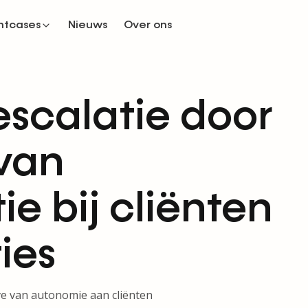
ntcases
Nieuws
Over ons
escalatie door
van
 bij cliënten
ties
e van autonomie aan cliënten