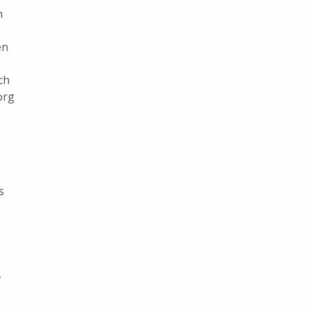
h
en
ch
org
s
.