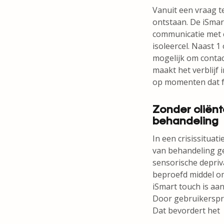
Vanuit een vraag t
ontstaan. De iSmar
communicatie met cl
isoleercel. Naast 
mogelijk om contac
maakt het verblijf
op momenten dat fys
Zonder cliën
behandeling
In een crisissituat
van behandeling ge
sensorische depriva
beproefd middel om
iSmart touch is aa
Door gebruikerspro
Dat bevordert het 