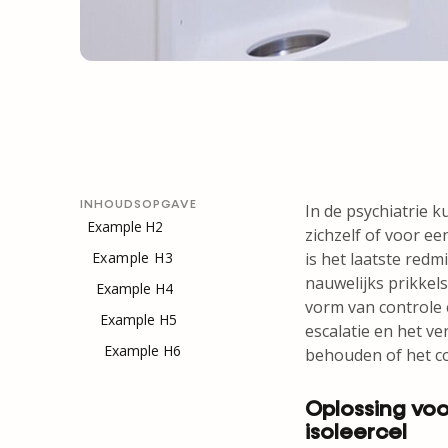
INHOUDSOPGAVE
In de psychiatrie 
Example H2
zichzelf of voor e
Example H3
is het laatste redm
nauwelijks prikkel
Example H4
vorm van controle e
Example H5
escalatie en het ver
Example H6
behouden of het con
Oplossing voo
isoleercel