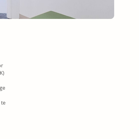
or
K)
ige
 te