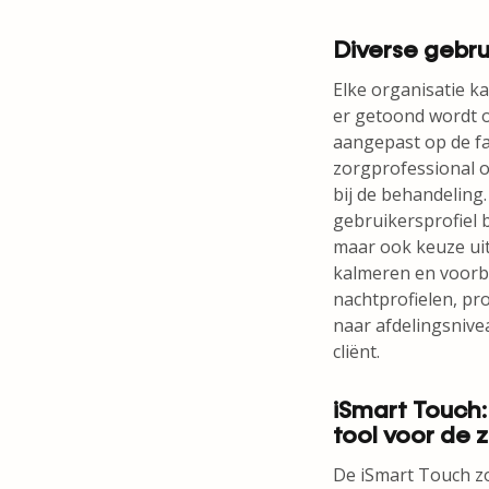
Diverse gebru
Elke organisatie k
er getoond wordt o
aangepast op de fa
zorgprofessional o
bij de behandeling.
gebruikersprofiel 
maar ook keuze uit
kalmeren en voorbe
nachtprofielen, pr
naar afdelingsnive
cliënt.
iSmart Touch:
tool voor de 
De iSmart Touch zo