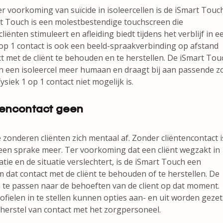
er voorkoming van suïcide in isoleercellen is de iSmart Touc
t Touch is een molestbestendige touchscreen die
iënten stimuleert en afleiding biedt tijdens het verblijf in e
1 op 1 contact is ook een beeld-spraakverbinding op afstand
t met de cliënt te behouden en te herstellen. De iSmart Tou
 in een isoleercel meer humaan en draagt bij aan passende z
iek 1 op 1 contact niet mogelijk is.
tencontact geen
ie zonderen cliënten zich mentaal af. Zonder cliëntencontact i
en sprake meer. Ter voorkoming dat een cliënt wegzakt in
tie en de situatie verslechtert, is de iSmart Touch een
 dat contact met de cliënt te behouden of te herstellen. De
n te passen naar de behoeften van de client op dat moment.
fielen in te stellen kunnen opties aan- en uit worden gezet
herstel van contact met het zorgpersoneel.